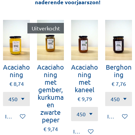
naderende voorjaarszon!
Uitverkocht
Acaciaho
Acaciaho
Acaciaho
Berghon
ning
ning
ning
ing
met
met
€ 8,74
€ 7,76
gember,
kaneel
kurkuma
€ 9,79
en
zwarte
In winkelwagen
In winkelw
peper
€ 9,74
In winkelwagen