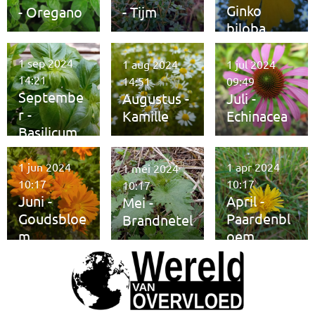
Ginko
- Oregano
- Tijm
biloba
1 sep 2024
1 aug 2024
1 jul 2024
14:21
14:51
09:49
Septembe
Augustus -
Juli -
r -
Kamille
Echinacea
Basilicum
1 jun 2024
1 apr 2024
1 mei 2024
10:17
10:17
10:17
Juni -
April -
Mei -
Goudsbloe
Paardenbl
Brandnetel
m
oem