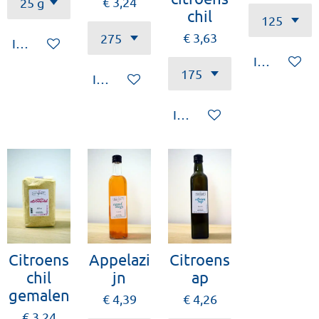
€ 3,24
chil
€ 3,63
In winkelwagen
In winkelw
In winkelwagen
In winkelwagen
Citroens
Appelazi
Citroens
chil
jn
ap
gemalen
€ 4,39
€ 4,26
€ 3,24