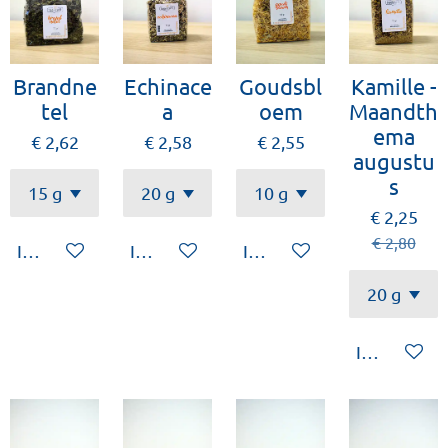
Brandne
Echinace
Goudsbl
Kamille -
tel
a
oem
Maandth
ema
€ 2,62
€ 2,58
€ 2,55
augustu
s
€ 2,25
€ 2,80
In winkelwagen
In winkelwagen
In winkelwagen
In winkelw