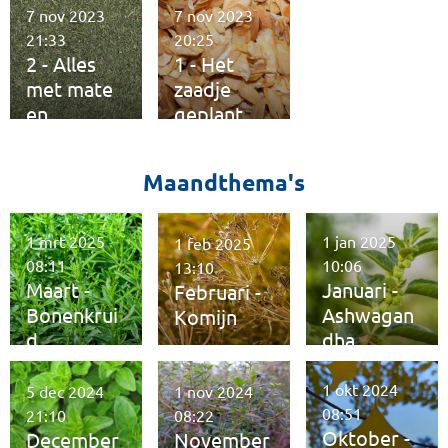
n
7 nov 2023
7 nov 2023
21:33
20:25
2 - Alles
1 - Het
met mate
zaadje
en
geplant
kwaliteit
Maandthema's
1 mrt 2025
1 jan 2025
1 feb 2025
08:11
10:06
13:10
Maart -
Januari -
Februari -
Bonenkrui
Ashwagan
Komijn
d
dha
1 okt 2024
5 dec 2024
1 nov 2024
08:51
21:10
08:22
Oktober -
December
November