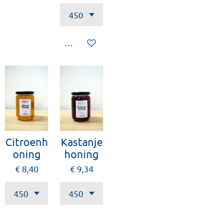
Houd mij op de hoogte
Citroenh
Kastanje
oning
honing
€ 8,40
€ 9,34