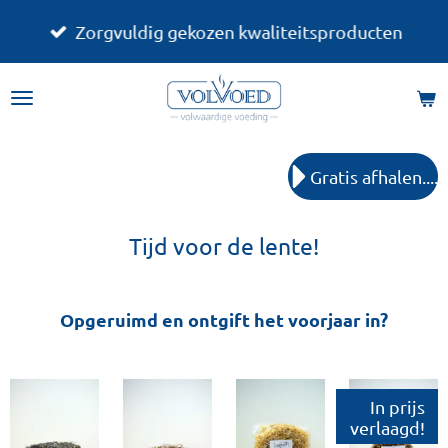
Ga
Zorgvuldig gekozen kwaliteitsproducten
direct
naar
de
hoofdinhoud
Gratis afhalen....
Tijd voor de lente!
Opgeruimd en ontgift het voorjaar in?
In prijs
verlaagd!