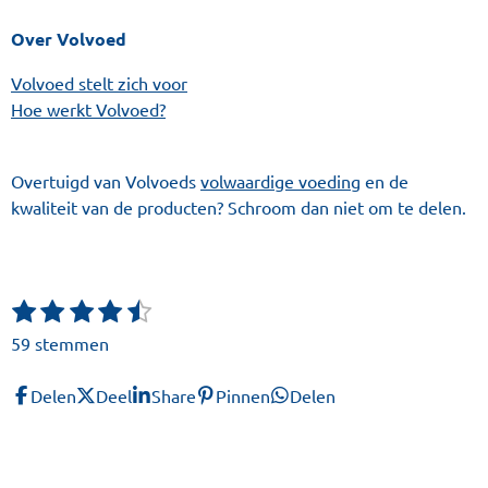
Over Volvoed
Volvoed stelt zich voor
Hoe werkt Volvoed?
Overtuigd van Volvoeds
volwaardige voeding
en de
kwaliteit van de producten? Schroom dan niet om te delen.
1
2
3
4
5
S
R
t
s
s
s
s
s
a
59 stemmen
e
t
t
t
t
t
t
m
e
e
e
e
e
i
m
Delen
Deel
Share
Pinnen
Delen
r
r
r
r
r
n
e
r
r
r
r
n
g
e
e
e
e
: