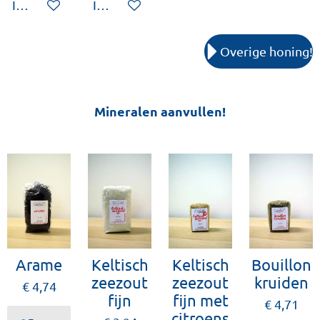
In winkelwagen
In winkelwagen
Overige honing!
Mineralen aanvullen!
Arame
Keltisch
Keltisch
Bouillon
zeezout
zeezout
kruiden
€ 4,74
fijn
fijn met
€ 4,71
citroens